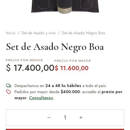
de Asado y vino
eteras y accesorios
Inicio
/
Set de Asado y vino
/
Set de Asado Negro Boa
Set de Asado Negro Boa
PRECIO POR MENOR
PRECIO POR MAYOR
$
17.400,00
$
11.600,00
Despachamos en
24 a 48 hs hábiles
a todo el país.
Pedidos por mayor desde
$400.000
: accedés al
precio por
mayor
.
Consultanos
.