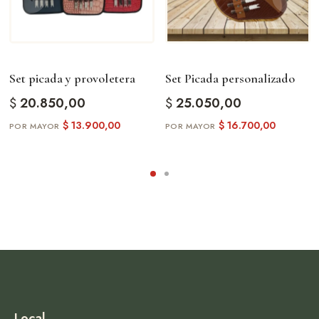
Set picada y provoletera
Set Picada personalizado
$
20.850,00
$
25.050,00
$
13.900,00
$
16.700,00
Local