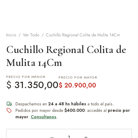
de Asado y vino
eteras y accesorios
Inicio
/
Ver Todo
/
Cuchillo Regional Colita de Mulita 14Cm
Cuchillo Regional Colita de
Mulita 14Cm
PRECIO POR MENOR
PRECIO POR MAYOR
$
31.350,00
$
20.900,00
Despachamos en
24 a 48 hs hábiles
a todo el país.
Pedidos por mayor desde
$400.000
: accedés al
precio por
mayor
.
Consultanos
.