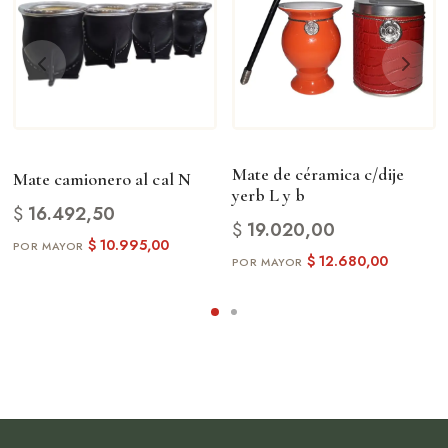
Mate de céramica c/dije
Mate camionero al cal N
yerb L y b
$
16.492,50
$
19.020,00
$
10.995,00
$
12.680,00