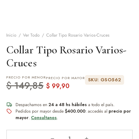
de Asado y vino
eteras y accesorios
Inicio
/
Ver Todo
/
Collar Tipo Rosario Varios-Cruces
Collar Tipo Rosario Varios-
Cruces
PRECIO POR MENOR
PRECIO POR MAYOR
SKU: GSO562
$
149,85
$
99,90
Despachamos en
24 a 48 hs hábiles
a todo el país.
Pedidos por mayor desde
$400.000
: accedés al
precio por
mayor
.
Consultanos
.