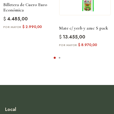
Billetera de Cuero Euro
Económica
$
4.485,00
$
2.990,00
Mate c/ yerb y azuc S pack
$
13.455,00
$
8.970,00
Local