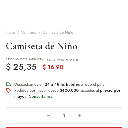
de Asado y vino
eteras y accesorios
Inicio
/
Ver Todo
/
Camiseta de Niño
Camiseta de Niño
PRECIO POR MENOR
PRECIO POR MAYOR
$
25,35
$
16,90
Despachamos en
24 a 48 hs hábiles
a todo el país.
Pedidos por mayor desde
$400.000
: accedés al
precio por
mayor
.
Consultanos
.