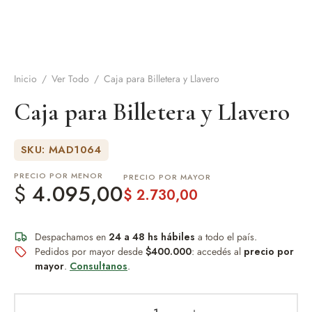
de Asado y vino
eteras y accesorios
Inicio
/
Ver Todo
/
Caja para Billetera y Llavero
Caja para Billetera y Llavero
SKU: MAD1064
PRECIO POR MENOR
PRECIO POR MAYOR
$
4.095,00
$
2.730,00
Despachamos en
24 a 48 hs hábiles
a todo el país.
Pedidos por mayor desde
$400.000
: accedés al
precio por
mayor
.
Consultanos
.