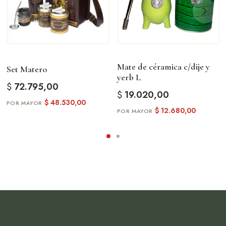
Mate de céramica c/dije y
Set Matero
yerb L
$
72.795,00
$
19.020,00
$
48.530,00
$
12.680,00