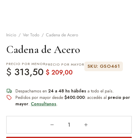
de Asado y vino
eteras y accesorios
Inicio
/
Ver Todo
/
Cadena de Acero
Cadena de Acero
PRECIO POR MENOR
PRECIO POR MAYOR
SKU: GSO461
$
313,50
$
209,00
Despachamos en
24 a 48 hs hábiles
a todo el país.
Pedidos por mayor desde
$400.000
: accedés al
precio por
mayor
.
Consultanos
.