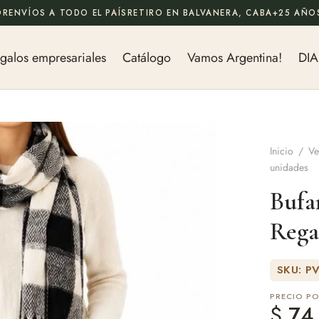
OR
ENVÍOS A TODO EL PAÍS
RETIRO EN BALVANERA, CABA
+25 AÑOS
galos empresariales
Catálogo
Vamos Argentina!
DIA
Inicio
/
Ve
unidades
Bufa
Rega
SKU: P
PRECIO P
$
74.