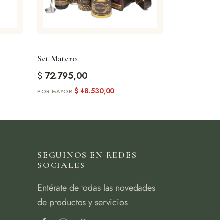
Set Matero
$
72.795,00
$
48.530,00
SEGUINOS EN REDES
SOCIALES
Entérate de todas las novedades
de productos y servicios