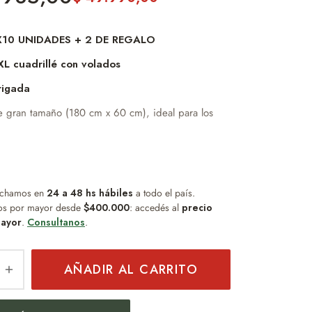
10 UNIDADES + 2 DE REGALO
XL cuadrillé con volados
rigada
 gran tamaño (180 cm x 60 cm), ideal para los
cuadrillé combina tonos modernos y versátiles,
ra cualquier outfit.
ada en tela suave y cálida, brinda una sensación
chamos en
24 a 48 hs hábiles
a todo el país.
os por mayor desde
$400.000
: accedés al
precio
ayor
.
Consultanos
.
 usarla de múltiples formas: suelta, tipo manta o
 envolvente para mayor abrigo.
das: 180 x 60 cm
AÑADIR AL CARRITO
ura suave y abrigada
o cuadrillé