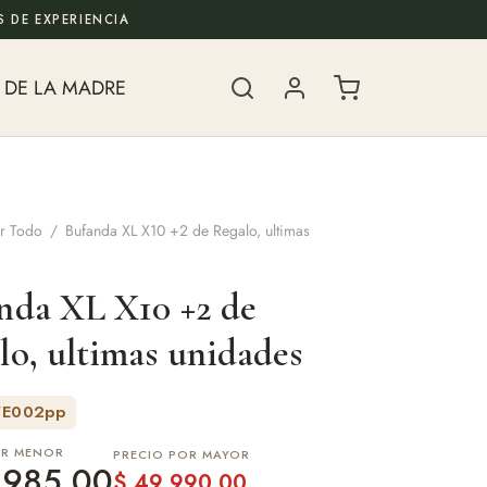
 DE EXPERIENCIA
 DE LA MADRE
r Todo
/
Bufanda XL X10 +2 de Regalo, ultimas
nda XL X10 +2 de
lo, ultimas unidades
VE002pp
OR MENOR
PRECIO POR MAYOR
985,00
$
49.990,00