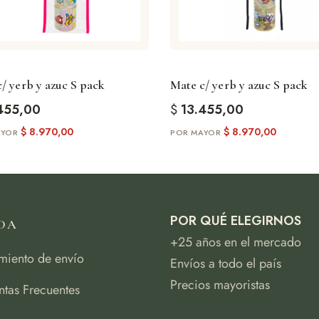
/ yerb y azuc S pack
Mate c/ yerb y azuc S pack
455,00
$
13.455,00
$
8.970,00
$
8.970,00
POR QUÉ ELEGIRNOS
DA
+25 años en el mercado
miento de envío
Envíos a todo el país
Precios mayoristas
ntas Frecuentes