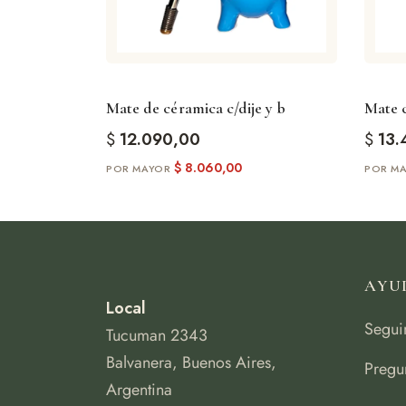
Mate de céramica c/dije y b
Mate c
$
12.090,00
$
13.
$
8.060,00
AYU
Local
Segui
Tucuman 2343
Balvanera, Buenos Aires,
Pregu
Argentina