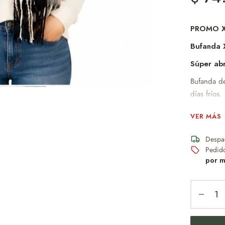
PROMO X
Bufanda 
Súper ab
Bufanda de
días fríos.
Su diseño 
VER MÁS
perfecta pa
Confeccion
Despa
cómoda.
Pedid
por m
Podés
bien
Medi
Text
Diseñ