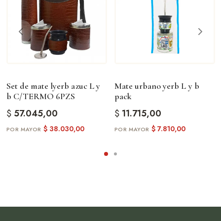
Set de mate lyerb azuc L y
Mate urbano yerb L y b
b C/TERMO 6PZS
pack
$
57.045,00
$
11.715,00
$
38.030,00
$
7.810,00