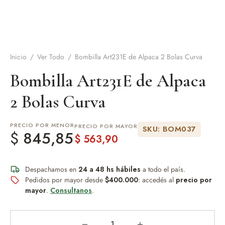
de Asado y vino
eteras y accesorios
Inicio
/
Ver Todo
/
Bombilla Art231E de Alpaca 2 Bolas Curva
Bombilla Art231E de Alpaca
2 Bolas Curva
PRECIO POR MENOR
PRECIO POR MAYOR
SKU: BOM037
$
845,85
$
563,90
Despachamos en
24 a 48 hs hábiles
a todo el país.
Pedidos por mayor desde
$400.000
: accedés al
precio por
mayor
.
Consultanos
.