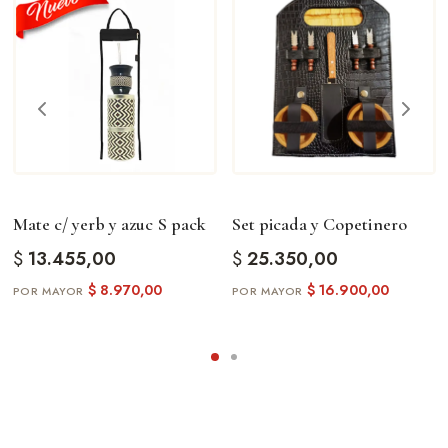
Mate c/ yerb y azuc S pack
Set picada y Copetinero
$
13.455,00
$
25.350,00
$
8.970,00
$
16.900,00