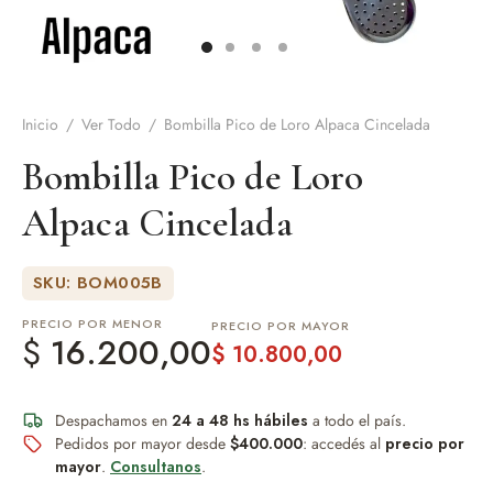
de Asado y vino
eteras y accesorios
Inicio
/
Ver Todo
/
Bombilla Pico de Loro Alpaca Cincelada
Bombilla Pico de Loro
Alpaca Cincelada
SKU: BOM005B
PRECIO POR MENOR
PRECIO POR MAYOR
$
16.200,00
$
10.800,00
Despachamos en
24 a 48 hs hábiles
a todo el país.
Pedidos por mayor desde
$400.000
: accedés al
precio por
mayor
.
Consultanos
.